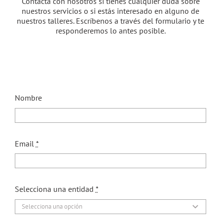
Nuestros clientes
Contacta con nosotros si tienes cualquier duda sobre
nuestros servicios o si estás interesado en alguno de
nuestros talleres. Escríbenos a través del formulario y te
responderemos lo antes posible.
Blog
Contacto
Nombre
Tienda
Email
*
Selecciona una entidad
*