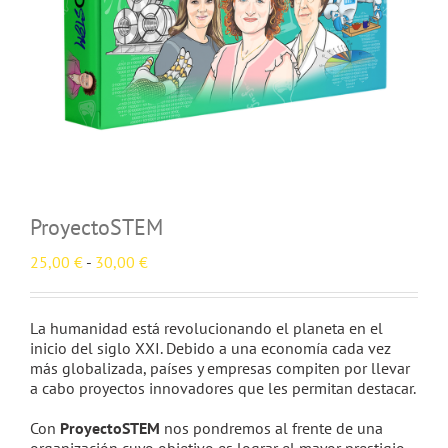
Nuestros clientes
Blog
Contacto
Tienda
ProyectoSTEM
Rango
25,00
€
-
30,00
€
de
precios:
desde
La humanidad está revolucionando el planeta en el
25,00 €
inicio del siglo XXI. Debido a una economía cada vez
hasta
más globalizada, países y empresas compiten por llevar
30,00 €
a cabo proyectos innovadores que les permitan destacar.
Con
ProyectoSTEM
nos pondremos al frente de una