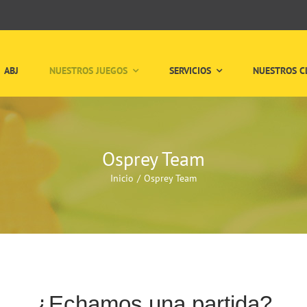
ABJ
NUESTROS JUEGOS
SERVICIOS
NUESTROS C
Osprey Team
Inicio
Osprey Team
¿Echamos una partida?