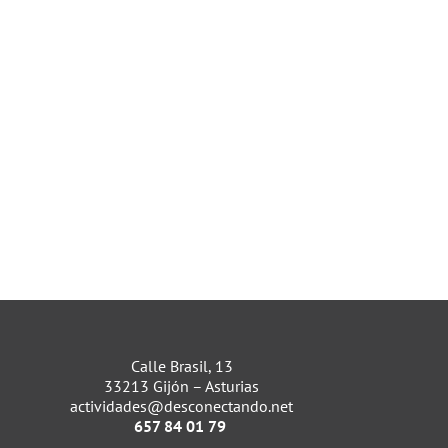
Calle Brasil, 13
33213 Gijón – Asturias
actividades@desconectando.net
657 84 01 79