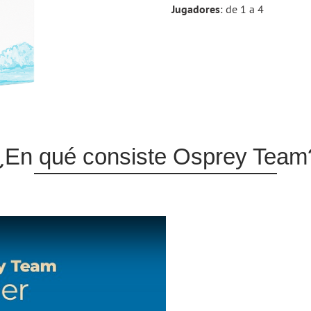
Jugadores
: de 1 a 4
¿En qué consiste Osprey Team